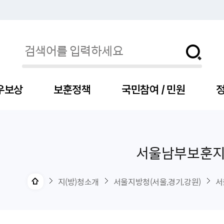
우보상
보훈정책
국민참여 / 민원
정
서울남부보훈
자
서
신청
청구
보도자료
보훈급여금
세출예산
사전정보공표목록
장차관소개
국
서
주
고
제
조
식
자
서식
처분사례
언론보도설명·정정
교육지원
기금
업무추진비
장관과의 대화
보
사
국
예
OP
직
지(방)청소개
서울지방청(서울,경기,강원)
서
자
센터
및 보훈캐릭터
대부지원
계약관련
주요일정
보
사
주
부
위탁알림
대상자
건
의료지원 및 위탁병원
공공기관
연설문
나
자
비
자
, 화상(수어)상담
생업지원
역대장차관
말
유
청