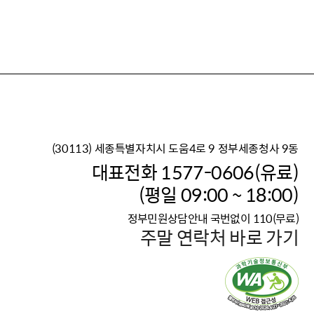
(30113) 세종특별자치시 도움4로 9 정부세종청사 9동
이재명 정부의 한반도 평
대표전화 1577-0606(유료)
보건복지부 대표 복지포털
(평일 09:00 ~ 18:00)
2026년 적용 최저임금
정부민원상담안내 국번없이 110(무료)
국가 · 공무원, 공직유관단
주말 연락처 바로 가기
고향사랑 기부제
고위공직자 범죄신고
청년DB, 프로필 등록하고 