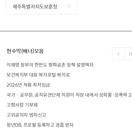
제주특별자치도보훈청
현수막(배너)모음
이재명 정부의 한반도 평화공존 정책 설명책자
보건복지부 대표 복지포털 복지로
2026년 적용 최저임금
국가 · 공무원, 공직유관단체 직원이 직장 내에서 성희롱·성폭력 2
고향사랑 기부제
고위공직자 범죄신고
청년DB, 프로필 등록하고 경품 받자