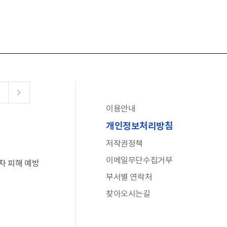
이용안내
공유누리
개인정보처리방침
수어로 보는 대한민국정부
저작권정책
6·25 비정규군 공로자 보상신청 안내
이메일무단수집거부
차 피해 예방
문화포털(통합 문화 정보 사이트)
부서별 연락처
전사자 유가족 찾기
찾아오시는길
국가정신건강정보누리집
나라지킴이 3대 가족! 병역명문가를 찾습니다