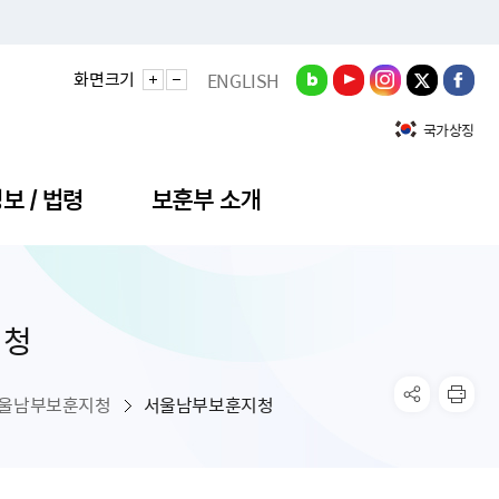
화면크기
ENGLISH
국가상징
보 / 법령
보훈부 소개
지청
정성과
비스안내
간회의
충민원
공대상 공공데이터 목록
직도
정부기념식
구 국가유공자증 등
기관평가
규제개혁신문고
공모요강
훈사진관
업내용
무·차관회의
산낭비신고센터
EN API
원안내
기념식 참가신청
국가보훈등록증
지수·만족도 등
규제입증요청
울남부보훈지청
서울남부보훈지청
공공데이터
훈영상관
업활동
요회의결과
패행위신고
기념식 참가신청 확인
국가보훈등록증 발급안내
규제개혁추진현황
공지사항
라사랑신문(PDF)
료실
영리법인 부정비리 신고
이달의 보훈행사
모바일 국가보훈등록증 발급방법
하는 나라사랑신문
관기관누리집
탁금지법 위반행위 신고
보훈행사·캠페인 자료실
국가보훈등록증 진위확인
보훈대상자