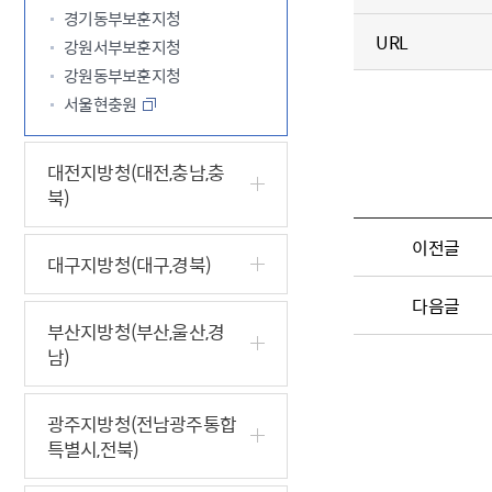
경기동부보훈지청
URL
강원서부보훈지청
강원동부보훈지청
서울현충원
대전지방청(대전,충남,충
북)
이전글
대구지방청(대구,경북)
다음글
부산지방청(부산,울산,경
남)
광주지방청(전남광주통합
특별시,전북)