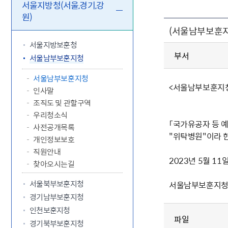
5.18 민
친일귀속
국민제안
기관주소
서울지방청(서울,경기,강
원)
고엽제 후
정부위원
정책토론
당직실 전
정책실명제
(서울남부보훈지
특수임무
행정서비스
전자공청
주요정책
독립운동가
제대군인
학술·연구
설문조사
서울지방보훈청
이달의 독
부서
서울남부보훈지청
이달의 전
서울남부보훈지청
<서울남부보훈지청 
인사말
조직도 및 관할구역
우리청소식
「국가유공자 등 
사전공개목록
"위탁병원"이라 한
개인정보보호
직원안내
2023년 5월 11
찾아오시는길
서울북부보훈지청
서울남부보훈지
경기남부보훈지청
인천보훈지청
파일
경기북부보훈지청