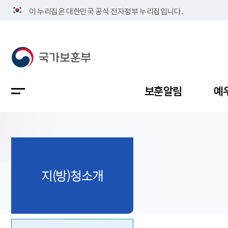
이 누리집은 대한민국 공식 전자정부 누리집입니다.
보훈알림
예
공지사항
독립유공
정책보고
보훈민원
정보공개
업무계획
지(방)청소개
지방청소
국가유공
보훈보상
민원사무
불복신청
비전
채용공고
지원대상
보훈복지
보훈상담
상징(MI)
개인정보 
보훈보상
제대군인
질의 응답
정책 슬로
참전유공
현충시설
110 채팅
연혁