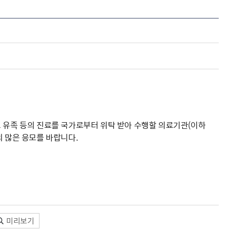
해충돌방지법 위반행위 신고
보훈연감
적극행정과 소극행정의 정의
가유공자 부정 등록 신고
정심판
쟁송현황
적극행정 추진방안
훈급여금 부정수령 신고
정소송
체검사 제도안내
정보 공유
비영리법인
적극행정 국민추천
부포상공개검증
가배상
가보훈 장해진단서 제도
교육 자료
신체검사 및 고엽제 검진
소극행정신고
민참여예산
법재판
의견 제안
단체관련
적극행정자료실
독립운동
감사
반부패·청렴
협동조합 경영공시
그 유족 등의 진료를 국가로부터 위탁 받아 수행할 의료기관(이하
기타
의 많은 응모를 바랍니다.
미리보기