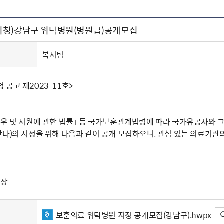
주유공자
재산
록
기타지원
역대처차장
이
유(의)증
회운영공개
화번호
보훈지원 안내자료
국
 안내
입법예고
행
청)강남구 위탁병원(병원급)공개모집
유공자
 헌장 전문
회
보
목록
행정예고
행
 자료실
신
정
훈령·예규
국
립운동가
국
복지팀
국
고문변호사
헌
쟁영웅
단체 법인내규
공고 제2023-11호>
지자체 보훈관련 자체법규
예우 및 지원에 관한 법률」 등 국가보훈관계법령에 따라 국가유공자와 
다)의 지정을 위해 다음과 같이 공개 모집하오니, 관심 있는 의료기관
일
청장
보훈의료 위탁병원 지정 공개모집(강남구).hwpx