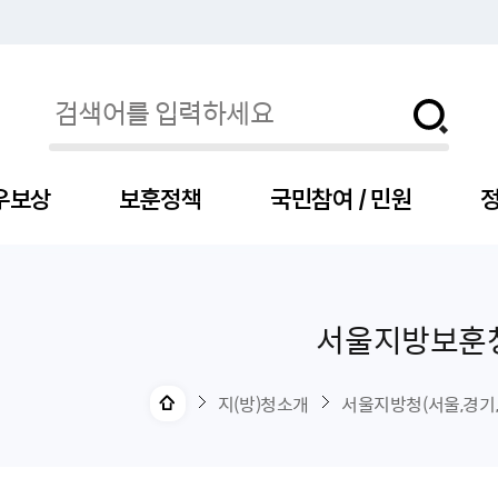
우보상
보훈정책
국민참여 / 민원
정
서울지방보훈
자
서
신청
청구
보도자료
보훈급여금
세출예산
사전정보공표목록
장차관소개
국
서
주
고
제
조
식
자
서식
처분사례
언론보도설명·정정
교육지원
기금
업무추진비
장관과의 대화
보
사
국
예
OP
직
지(방)청소개
서울지방청(서울,경기,
자
센터
및 보훈캐릭터
대부지원
계약관련
주요일정
보
사
주
부
위탁알림
대상자
건
의료지원 및 위탁병원
공공기관
연설문
나
자
비
자
, 화상(수어)상담
생업지원
역대장차관
말
유
청