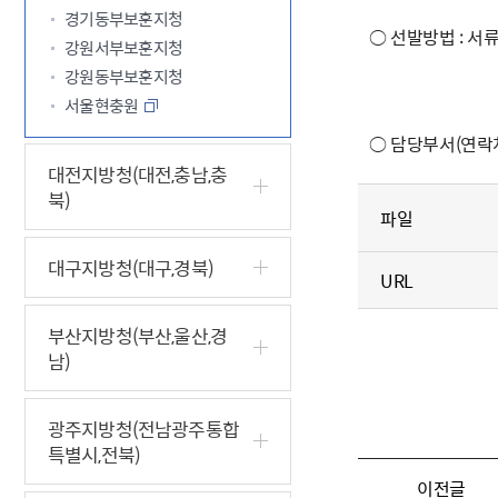
경기동부보훈지청
○ 선발방법 : 서류
강원서부보훈지청
강원동부보훈지청
서울현충원
○ 담당부서(연락처) 
대전지방청(대전,충남,충
북)
파일
대구지방청(대구,경북)
URL
부산지방청(부산,울산,경
남)
광주지방청(전남광주통합
특별시,전북)
이전글