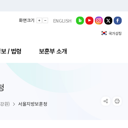
화면크기
ENGLISH
국가상징
보 / 법령
보훈부 소개
청
정성과
비스안내
간회의
충민원
공대상 공공데이터 목록
직도
정부기념식
구 국가유공자증 등
기관평가
규제개혁신문고
공모요강
훈사진관
업내용
무·차관회의
산낭비신고센터
EN API
원안내
기념식 참가신청
국가보훈등록증
지수·만족도 등
규제입증요청
강원)
서울지방보훈청
공공데이터
훈영상관
업활동
요회의결과
패행위신고
기념식 참가신청 확인
국가보훈등록증 발급안내
규제개혁추진현황
공지사항
라사랑신문(PDF)
료실
영리법인 부정비리 신고
이달의 보훈행사
모바일 국가보훈등록증 발급방법
하는 나라사랑신문
관기관누리집
탁금지법 위반행위 신고
보훈행사·캠페인 자료실
국가보훈등록증 진위확인
보훈대상자