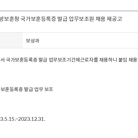
주유공자
재산
록
기타지원
역대처차장
이
유(의)증
회운영공개
화번호
보훈지원 안내자료
국
 안내
입법예고
행
지방보훈청 국가보훈등록증 발급 업무보조원 채용 재공고
유공자
 헌장 전문
회
보
목록
행정예고
행
 자료실
신
정
훈령·예규
국
립운동가
국
국
고문변호사
헌
쟁영웅
보상과
단체 법인내규
지자체 보훈관련 자체법규
 국가보훈등록증 발급 업무보조기간제근로자를 채용하니 붙임 채용공
가보훈등록증 발급 업무 보조
.5.15.~2023.12.31.