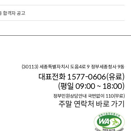
종 합격자 공고
(30113) 세종특별자치시 도움4로 9 정부세종청사 9동
이재명 정부의 한반도 평
대표전화 1577-0606(유료)
보건복지부 대표 복지포털
(평일 09:00 ~ 18:00)
2026년 적용 최저임금
정부민원상담안내 국번없이 110(무료)
국가 · 공무원, 공직유관단
주말 연락처 바로 가기
고향사랑 기부제
고위공직자 범죄신고
청년DB, 프로필 등록하고 