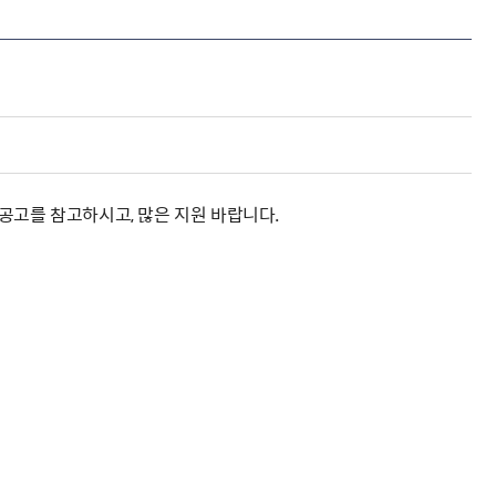
해충돌방지법 위반행위 신고
보훈연감
적극행정과 소극행정의 정의
가유공자 부정 등록 신고
정심판
쟁송현황
적극행정 추진방안
훈급여금 부정수령 신고
정소송
체검사 제도안내
정보 공유
비영리법인
적극행정 국민추천
부포상공개검증
가배상
가보훈 장해진단서 제도
교육 자료
신체검사 및 고엽제 검진
소극행정신고
민참여예산
법재판
의견 제안
단체관련
적극행정자료실
독립운동
감사
고를 참고하시고, 많은 지원 바랍니다.
반부패·청렴
협동조합 경영공시
기타