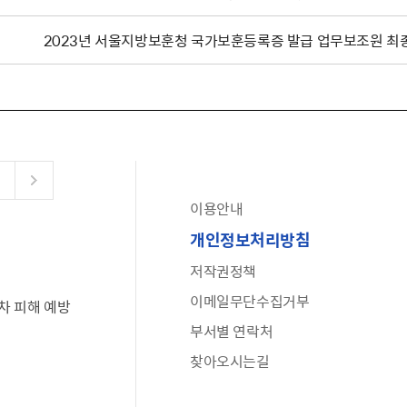
2023년 서울지방보훈청 국가보훈등록증 발급 업무보조원 최
이용안내
공유누리
개인정보처리방침
수어로 보는 대한민국정부
저작권정책
6·25 비정규군 공로자 보상신청 안내
이메일무단수집거부
차 피해 예방
문화포털(통합 문화 정보 사이트)
부서별 연락처
전사자 유가족 찾기
찾아오시는길
국가정신건강정보누리집
나라지킴이 3대 가족! 병역명문가를 찾습니다