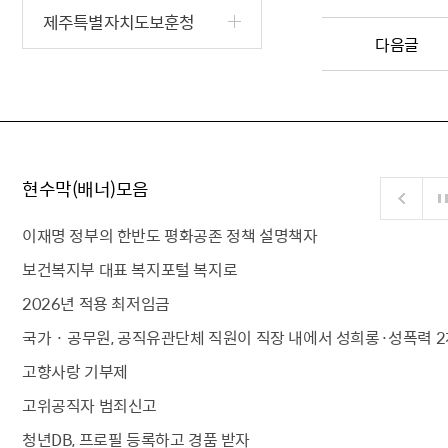
제주특별자치도보훈청
다음글
현수막(배너)모음
이재명 정부의 한반도 평화공존 정책 설명책자
보건복지부 대표 복지포털 복지로
2026년 적용 최저임금
국가 · 공무원, 공직유관단체 직원이 직장 내에서 성희롱·성폭력 2
고향사랑 기부제
고위공직자 범죄신고
청년DB, 프로필 등록하고 경품 받자