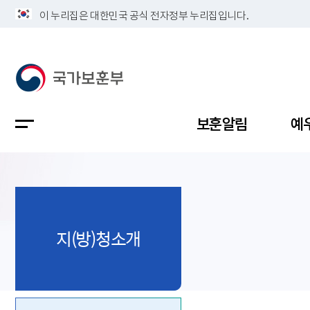
이 누리집은 대한민국 공식 전자정부 누리집입니다.
보훈알림
예
공지사항
독립유공
정책보고
보훈민원
정보공개
업무계획
지(방)청소개
지방청소
국가유공
보훈보상
민원사무
불복신청
비전
채용공고
지원대상
보훈복지
보훈상담
상징(MI)
개인정보 
보훈보상
제대군인
질의 응답
정책 슬로
참전유공
현충시설
110 채팅
연혁