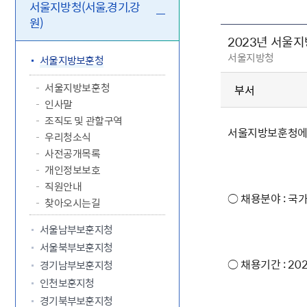
5.18 민
친일귀속
국민제안
기관주소
서울지방청(서울,경기,강
원)
고엽제 후
정부위원
정책토론
당직실 전
정책실명제
2023년 서울
특수임무
행정서비스
전자공청
주요정책
독립운동가
서울지방청
제대군인
학술·연구
설문조사
서울지방보훈청
이달의 독
서울지방보훈청
부서
이달의 전
인사말
조직도 및 관할구역
서울지방보훈청에서
우리청소식
사전공개목록
개인정보보호
직원안내
○ 채용분야 : 국
찾아오시는길
서울남부보훈지청
서울북부보훈지청
○ 채용기간 : 2023
경기남부보훈지청
인천보훈지청
경기북부보훈지청