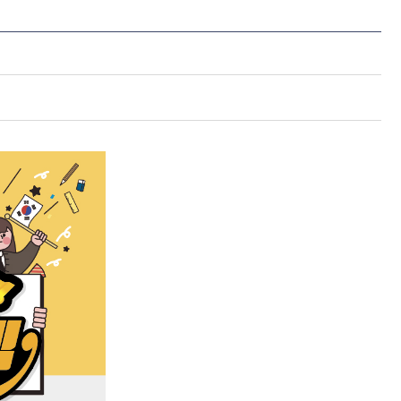
해충돌방지법 위반행위 신고
보훈연감
적극행정과 소극행정의 정의
가유공자 부정 등록 신고
정심판
쟁송현황
적극행정 추진방안
훈급여금 부정수령 신고
정소송
체검사 제도안내
정보 공유
비영리법인
적극행정 국민추천
부포상공개검증
가배상
가보훈 장해진단서 제도
교육 자료
신체검사 및 고엽제 검진
소극행정신고
민참여예산
법재판
의견 제안
단체관련
적극행정자료실
독립운동
감사
반부패·청렴
협동조합 경영공시
기타