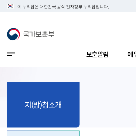
이 누리집은 대한민국 공식 전자정부 누리집입니다.
보훈알림
예
공지사항
독립유공
정책보고
보훈민원
정보공개
업무계획
지(방)청소개
지방청소
국가유공
보훈보상
민원사무
불복신청
비전
채용공고
지원대상
보훈복지
보훈상담
상징(MI)
개인정보 
보훈보상
제대군인
질의 응답
정책 슬로
참전유공
현충시설
110 채팅
연혁