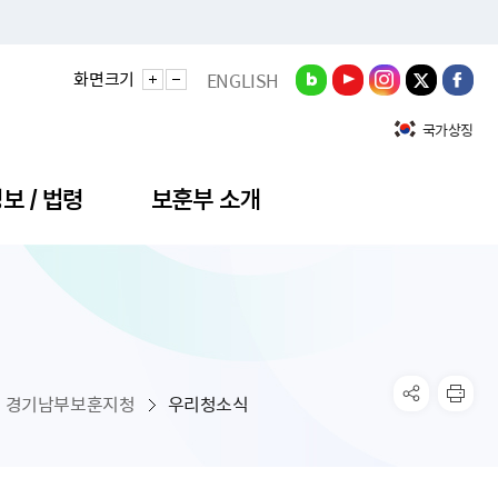
화면크기
ENGLISH
국가상징
보 / 법령
보훈부 소개
정성과
비스안내
간회의
충민원
공대상 공공데이터 목록
직도
정부기념식
구 국가유공자증 등
기관평가
규제개혁신문고
공모요강
훈사진관
업내용
무·차관회의
산낭비신고센터
EN API
원안내
기념식 참가신청
국가보훈등록증
지수·만족도 등
규제입증요청
경기남부보훈지청
우리청소식
공공데이터
훈영상관
업활동
요회의결과
패행위신고
기념식 참가신청 확인
국가보훈등록증 발급안내
규제개혁추진현황
공지사항
라사랑신문(PDF)
료실
영리법인 부정비리 신고
이달의 보훈행사
모바일 국가보훈등록증 발급방법
하는 나라사랑신문
관기관누리집
탁금지법 위반행위 신고
보훈행사·캠페인 자료실
국가보훈등록증 진위확인
보훈대상자