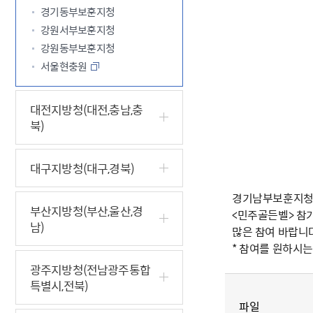
경기동부보훈지청
강원서부보훈지청
강원동부보훈지청
서울현충원
대전지방청(대전,충남,충
북)
대구지방청(대구,경북)
경기남부보훈지청은
부산지방청(부산,울산,경
<민주골든벨> 참
남)
많은 참여 바랍니
* 참여를 원하시는
광주지방청(전남광주통합
특별시,전북)
파일