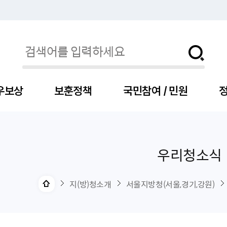
우보상
보훈정책
국민참여 / 민원
정
우리청소식
자
서
신청
청구
보도자료
보훈급여금
세출예산
사전정보공표목록
장차관소개
국
서
주
고
제
조
식
자
서식
처분사례
언론보도설명·정정
교육지원
기금
업무추진비
장관과의 대화
보
사
국
예
OP
직
지(방)청소개
서울지방청(서울,경기,강원)
자
센터
및 보훈캐릭터
대부지원
계약관련
주요일정
보
사
주
부
위탁알림
대상자
건
의료지원 및 위탁병원
공공기관
연설문
나
자
비
자
, 화상(수어)상담
생업지원
역대장차관
말
유
청