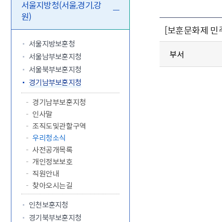
5.18 민
친일귀속
국민제안
기관주소
서울지방청(서울,경기,강
원)
고엽제 후
정부위원
정책토론
당직실 전
정책실명제
[보훈문화제 민
특수임무
행정서비스
전자공청
주요정책
독립운동가
제대군인
학술·연구
설문조사
서울지방보훈청
이달의 독
부서
서울남부보훈지청
이달의 전
서울북부보훈지청
경기남부보훈지청
경기남부보훈지청
인사말
조직도및관할구역
우리청소식
사전공개목록
개인정보보호
직원안내
찾아오시는길
인천보훈지청
경기북부보훈지청