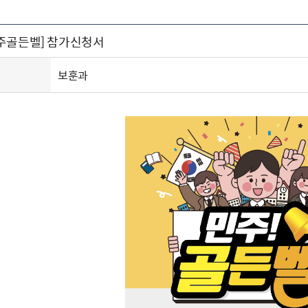
주유공자
재산
록
기타지원
역대처차장
이
유(의)증
회운영공개
화번호
보훈지원 안내자료
국
 안내
입법예고
행
주골든벨] 참가신청서
유공자
 헌장 전문
회
보
목록
행정예고
행
 자료실
신
정
훈령·예규
국
립운동가
국
보훈과
국
고문변호사
헌
쟁영웅
단체 법인내규
지자체 보훈관련 자체법규