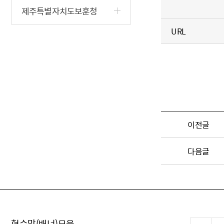
제주특별자치도보훈청
URL
이전글
다음글
현수막(배너)모음