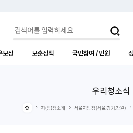
우보상
보훈정책
국민참여 / 민원
정
우리청소식
자
서
신청
청구
보도자료
보훈급여금
세출예산
사전정보공표목록
장차관소개
국
서
주
고
제
조
식
자
서식
처분사례
언론보도설명·정정
교육지원
기금
업무추진비
장관과의 대화
보
사
국
예
OP
직
지(방)청소개
서울지방청(서울,경기,강원)
자
센터
및 보훈캐릭터
대부지원
계약관련
주요일정
보
사
주
부
위탁알림
대상자
건
의료지원 및 위탁병원
공공기관
연설문
나
자
비
자
, 화상(수어)상담
생업지원
역대장차관
말
유
청