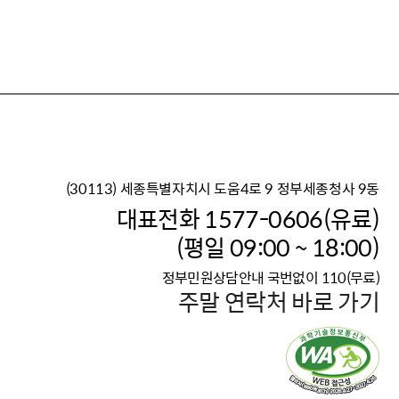
(30113) 세종특별자치시 도움4로 9 정부세종청사 9동
이재명 정부의 한반도 평
대표전화 1577-0606(유료)
보건복지부 대표 복지포털
(평일 09:00 ~ 18:00)
2026년 적용 최저임금
정부민원상담안내 국번없이 110(무료)
국가 · 공무원, 공직유관단
주말 연락처 바로 가기
고향사랑 기부제
고위공직자 범죄신고
청년DB, 프로필 등록하고 