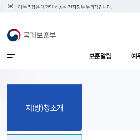
이 누리집은 대한민국 공식 전자정부 누리집입니다.
보훈알림
예
공지사항
독립유공
정책보고
보훈민원
정보공개
업무계획
지(방)청소개
지방청소
국가유공
보훈보상
민원사무
불복신청
비전
채용공고
지원대상
보훈복지
보훈상담
상징(MI)
개인정보 
보훈보상
제대군인
질의 응답
정책 슬로
참전유공
현충시설
110 채팅
연혁