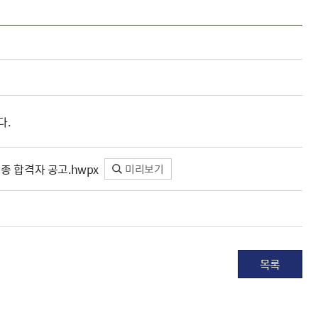
해충돌방지법 위반행위 신고
보훈연감
적극행정과 소극행정의 정의
가유공자 부정 등록 신고
정심판
쟁송현황
적극행정 추진방안
훈급여금 부정수령 신고
정소송
체검사 제도안내
정보 공유
비영리법인
적극행정 국민추천
부포상공개검증
가배상
가보훈 장해진단서 제도
교육 자료
신체검사 및 고엽제 검진
소극행정신고
민참여예산
법재판
의견 제안
단체관련
적극행정자료실
독립운동
다.
감사
반부패·청렴
 합격자 공고.hwpx
미리보기
협동조합 경영공시
기타
목록