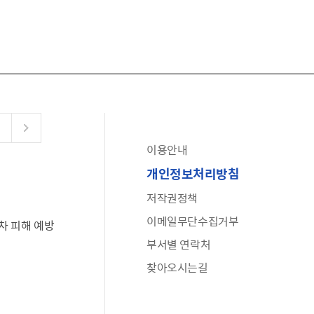
이용안내
공유누리
개인정보처리방침
수어로 보는 대한민국정부
저작권정책
6·25 비정규군 공로자 보상신청 안내
이메일무단수집거부
차 피해 예방
문화포털(통합 문화 정보 사이트)
부서별 연락처
전사자 유가족 찾기
찾아오시는길
국가정신건강정보누리집
나라지킴이 3대 가족! 병역명문가를 찾습니다