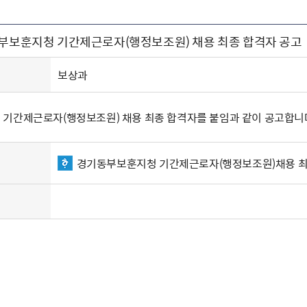
주유공자
재산
록
기타지원
역대처차장
이
유(의)증
회운영공개
화번호
보훈지원 안내자료
국
 안내
입법예고
행
동부보훈지청 기간제근로자(행정보조원) 채용 최종 합격자 공고
유공자
 헌장 전문
회
보
목록
행정예고
행
 자료실
신
정
훈령·예규
국
립운동가
국
보상과
국
고문변호사
헌
쟁영웅
단체 법인내규
기간제근로자(행정보조원) 채용 최종 합격자를 붙임과 같이 공고합니
지자체 보훈관련 자체법규
경기동부보훈지청 기간제근로자(행정보조원)채용 최종