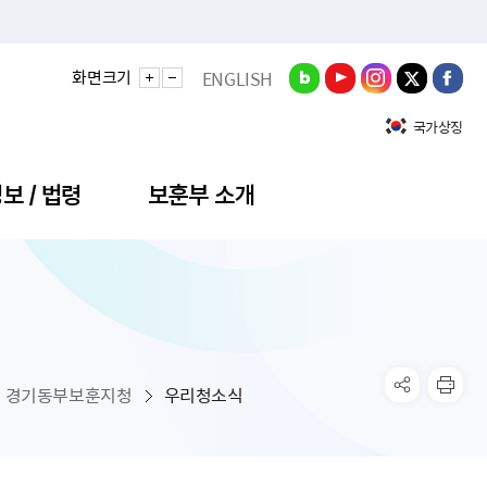
화면크기
ENGLISH
국가상징
보 / 법령
보훈부 소개
정성과
비스안내
간회의
충민원
공대상 공공데이터 목록
직도
정부기념식
구 국가유공자증 등
기관평가
규제개혁신문고
공모요강
훈사진관
업내용
무·차관회의
산낭비신고센터
EN API
원안내
기념식 참가신청
국가보훈등록증
지수·만족도 등
규제입증요청
경기동부보훈지청
우리청소식
공공데이터
훈영상관
업활동
요회의결과
패행위신고
기념식 참가신청 확인
국가보훈등록증 발급안내
규제개혁추진현황
공지사항
라사랑신문(PDF)
료실
영리법인 부정비리 신고
이달의 보훈행사
모바일 국가보훈등록증 발급방법
하는 나라사랑신문
관기관누리집
탁금지법 위반행위 신고
보훈행사·캠페인 자료실
국가보훈등록증 진위확인
보훈대상자