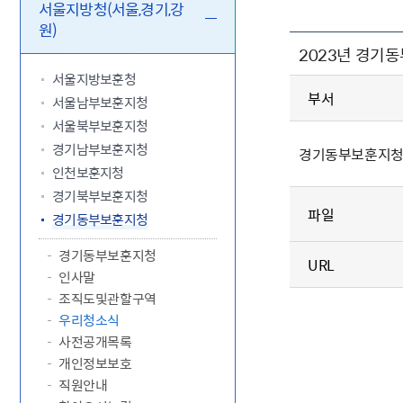
5.18 민
친일귀속
국민제안
기관주소
서울지방청(서울,경기,강
원)
고엽제 후
정부위원
정책토론
당직실 전
정책실명제
2023년 경기
특수임무
행정서비스
전자공청
주요정책
독립운동가
제대군인
학술·연구
설문조사
서울지방보훈청
이달의 독
부서
서울남부보훈지청
이달의 전
서울북부보훈지청
경기남부보훈지청
경기동부보훈지청 
인천보훈지청
경기북부보훈지청
파일
경기동부보훈지청
경기동부보훈지청
URL
인사말
조직도및관할구역
우리청소식
사전공개목록
개인정보보호
직원안내