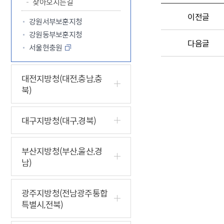
찾아오시는길
이전글
강원서부보훈지청
강원동부보훈지청
다음글
서울현충원
대전지방청(대전,충남,충
북)
대구지방청(대구,경북)
부산지방청(부산,울산,경
남)
광주지방청(전남광주통합
특별시,전북)