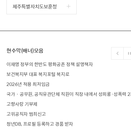
제주특별자치도보훈청
현수막(배너)모음
이재명 정부의 한반도 평화공존 정책 설명책자
보건복지부 대표 복지포털 복지로
2026년 적용 최저임금
국가 · 공무원, 공직유관단체 직원이 직장 내에서 성희롱·성폭력 2
고향사랑 기부제
고위공직자 범죄신고
청년DB, 프로필 등록하고 경품 받자