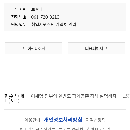
부서명
보훈과
전화번호
061-720-3213
담당업무
취업지원전반,기업체 관리
이전 페이지
다음 페이지
현수막(배
가를 찾습니다
이재명 정부의 한반도 평화공존 정책 설명책자
보
너)모음
개인정보처리방침
이용안내
저작권정책
이메일무단수집거부
부서별 연락처
찾아오시는길