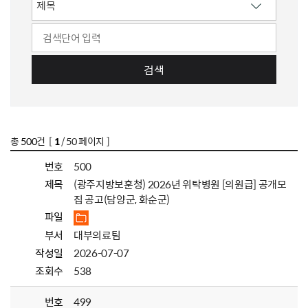
검색
총
500
건 [
1
/ 50 페이지 ]
번호
500
제목
(광주지방보훈청) 2026년 위탁병원 [의원급] 공개모
집 공고(담양군, 화순군)
파일
부서
대부의료팀
작성일
2026-07-07
조회수
538
번호
499