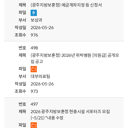
제목
(광주지방보훈청) 예금계좌지정 등 신청서
파일
부서
보상과
작성일
2026-05-26
조회수
976
번호
498
제목
(광주지방보훈청) 2026년 위탁병원 [의원급] 공개모
집 공고
파일
부서
대부의료팀
작성일
2026-05-26
조회수
973
번호
497
제목
2026 광주지방보훈청 현충시설 서포터즈 모집
(~5/21) *내용 수정
파일