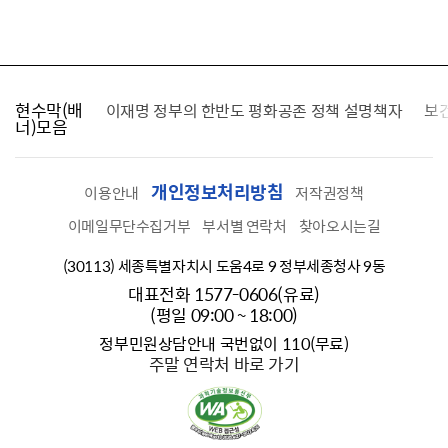
현수막(배
가를 찾습니다
이재명 정부의 한반도 평화공존 정책 설명책자
보
너)모음
개인정보처리방침
이용안내
저작권정책
이메일무단수집거부
부서별 연락처
찾아오시는길
(30113) 세종특별자치시 도움4로 9 정부세종청사 9동
대표전화 1577-0606(유료)
(평일 09:00 ~ 18:00)
정부민원상담안내 국번없이 110(무료)
주말 연락처 바로 가기