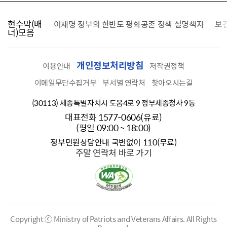
현수막(배
가를 찾습니다
이재명 정부의 한반도 평화공존 정책 설명책자
보
너)모음
개인정보처리방침
이용안내
저작권정책
이메일무단수집거부
부서별 연락처
찾아오시는길
(30113) 세종특별자치시 도움4로 9 정부세종청사 9동
대표전화 1577-0606(유료)
(평일 09:00 ~ 18:00)
정부민원상담안내 국번없이 110(무료)
주말 연락처 바로 가기
Copyright ⓒ Ministry of Patriots and Veterans Affairs.
All Rights