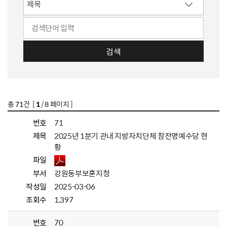
검색
총
71
건 [
1
/ 8 페이지 ]
번호
71
제목
2025년 1분기 관내 지방자치단체 참전명예수당 현
황
파일
부서
강원동부보훈지청
작성일
2025-03-06
조회수
1,397
번호
70