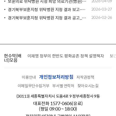
보훈의료 위탁병원 지정 희망 의료기관(병원) 공개모집(경기도 고양시)
2026-04-09
경기북부보훈지청 위탁병원 지정 결과 보고-남양주시
2026-03-27
경기북부보훈지청 위탁병원 지정 결과 공고_(가평군,고양시)
2026-02-26
현수막(배
가를 찾습니다
이재명 정부의 한반도 평화공존 정책 설명책자
보
너)모음
개인정보처리방침
이용안내
저작권정책
이메일무단수집거부
부서별 연락처
찾아오시는길
(30113) 세종특별자치시 도움4로 9 정부세종청사 9동
대표전화 1577-0606(유료)
(평일 09:00 ~ 18:00)