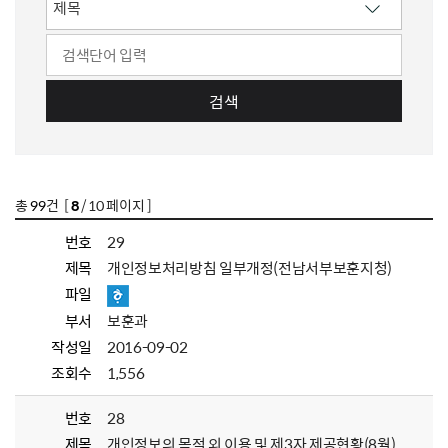
검색
총
99
건 [
8
/ 10 페이지 ]
번호
29
제목
개인정보처리방침 일부개정(전남서부보훈지청)
파일
부서
보훈과
작성일
2016-09-02
조회수
1,556
번호
28
제목
개인정보의 목적 외 이용 및 제3자 제공현황(8월)