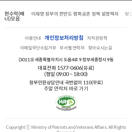
현수막(배
가를 찾습니다
이재명 정부의 한반도 평화공존 정책 설명책자
보
너)모음
개인정보처리방침
이용안내
저작권정책
이메일무단수집거부
부서별 연락처
찾아오시는길
(30113) 세종특별자치시 도움4로 9 정부세종청사 9동
대표전화 1577-0606(유료)
(평일 09:00 ~ 18:00)
정부민원상담안내 국번없이 110(무료)
주말 연락처 바로 가기
Copyright ⓒ Ministry of Patriots and Veterans Affairs.
All Rights