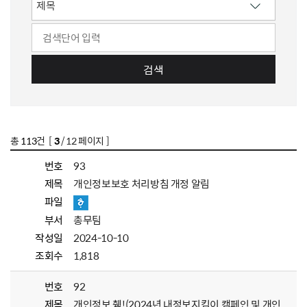
검색
총
113
건 [
3
/ 12 페이지 ]
번호
93
제목
개인정보보호 처리방침 개정 알림
파일
부서
총무팀
작성일
2024-10-10
조회수
1,818
번호
92
제목
개인정보 췍!(2024년 내정보지킴이 캠페인 및 개인