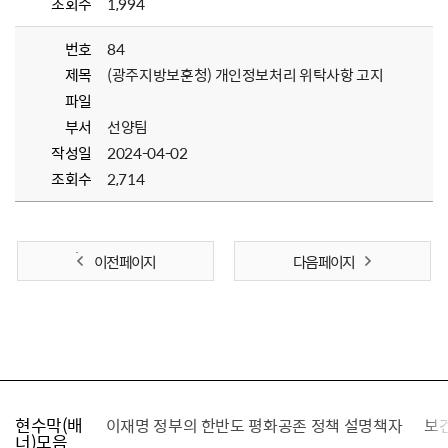
조회수
1,994
번호
84
제목
(광주지방보훈청) 개인정보처리 위탁사항 고지
파일
부서
선양팀
작성일
2024-04-02
조회수
2,714
이전 페이지
다음 페이지
현수막(배
가를 찾습니다
이재명 정부의 한반도 평화공존 정책 설명책자
보
너)모음