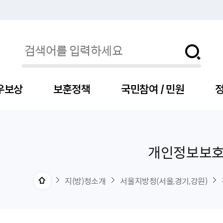
우보상
보훈정책
국민참여 / 민원
정
개인정보보
자
서
신청
청구
보도자료
보훈급여금
세출예산
사전정보공표목록
장차관소개
국
서
주
고
제
조
식
자
서식
처분사례
언론보도설명·정정
교육지원
기금
업무추진비
장관과의 대화
보
사
국
예
OP
직
지(방)청소개
서울지방청(서울,경기,강원)
자
센터
및 보훈캐릭터
대부지원
계약관련
주요일정
보
사
주
부
위탁알림
대상자
건
의료지원 및 위탁병원
공공기관
연설문
나
자
비
자
, 화상(수어)상담
생업지원
역대장차관
말
유
청