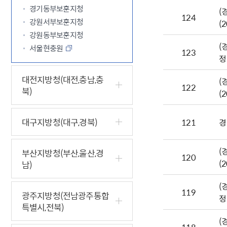
경기동부보훈지청
(
124
강원서부보훈지청
(
강원동부보훈지청
(
서울현충원
123
정
대전지방청(대전,충남,충
(
122
북)
(
대구지방청(대구,경북)
121
경
(
부산지방청(부산,울산,경
120
(
남)
(
119
광주지방청(전남광주통합
정
특별시,전북)
(