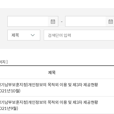
주유공자
재산
록
기타지원
역대처차장
이
유(의)증
회운영공개
화번호
보훈지원 안내자료
국
 안내
입법예고
행
유공자
 헌장 전문
회
보
목록
행정예고
행
 자료실
신
-
정
훈령·예규
국
립운동가
국
국
고문변호사
헌
쟁영웅
단체 법인내규
지자체 보훈관련 자체법규
이지 ]
제목
경기남부보훈지청)개인정보의 목적외 이용 및 제3자 제공현황
2021년10월)
경기남부보훈지청)개인정보의 목적외 이용 및 제3자 제공현황
2021년9월)