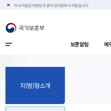
이 누리집은 대한민국 공식 전자정부 누리집입니다.
보훈알림
예
공지사항
독립유공
정책보고
보훈민원
정보공개
업무계획
지(방)청소개
지방청소
국가유공
보훈보상
민원사무
불복신청
비전
채용공고
지원대상
보훈복지
보훈상담
상징(MI)
개인정보 
보훈보상
제대군인
질의 응답
정책 슬로
참전유공
현충시설
110 채팅
연혁