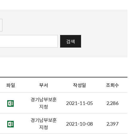
해충돌방지법 위반행위 신고
보훈연감
적극행정과 소극행정의 정의
가유공자 부정 등록 신고
정심판
쟁송현황
적극행정 추진방안
훈급여금 부정수령 신고
정소송
체검사 제도안내
정보 공유
비영리법인
적극행정 국민추천
부포상공개검증
가배상
가보훈 장해진단서 제도
교육 자료
신체검사 및 고엽제 검진
소극행정신고
민참여예산
법재판
의견 제안
단체관련
적극행정자료실
검색
독립운동
감사
반부패·청렴
협동조합 경영공시
기타
파일
부서
작성일
조회수
경기남부보훈
2021-11-05
2,286
지청
경기남부보훈
2021-10-08
2,397
지청