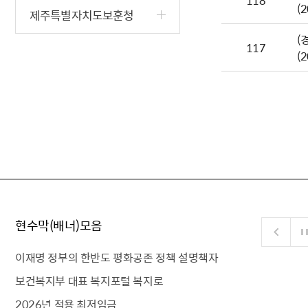
118
(
제주특별자치도보훈청
(
117
(
현수막(배너)모음
이재명 정부의 한반도 평화공존 정책 설명책자
보건복지부 대표 복지포털 복지로
2026년 적용 최저임금