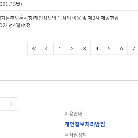
2021년5월)
경기남부보훈지청)개인정보의 목적외 이용 및 제3자 제공현황
2021년4월)수정
1
2
3
4
5
6
7
이용안내
공유누리
개인정보처리방침
수어로 보는 대한민국정부
저작권정책
6·25 비정규군 공로자 보상신청 안내