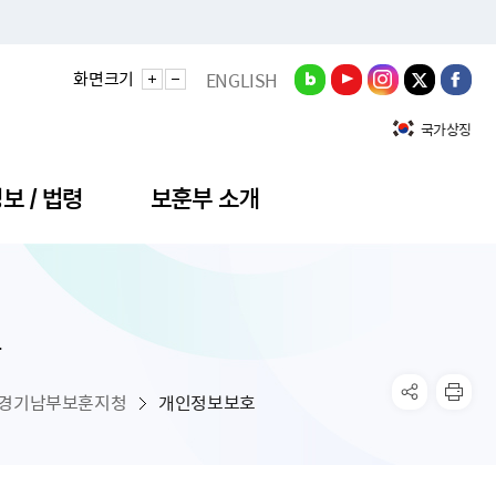
화면크기
ENGLISH
국가상징
보 / 법령
보훈부 소개
호
정성과
비스안내
간회의
충민원
공대상 공공데이터 목록
직도
정부기념식
구 국가유공자증 등
기관평가
규제개혁신문고
공모요강
훈사진관
업내용
무·차관회의
산낭비신고센터
EN API
원안내
기념식 참가신청
국가보훈등록증
지수·만족도 등
규제입증요청
경기남부보훈지청
개인정보보호
공공데이터
훈영상관
업활동
요회의결과
패행위신고
기념식 참가신청 확인
국가보훈등록증 발급안내
규제개혁추진현황
공지사항
라사랑신문(PDF)
료실
영리법인 부정비리 신고
이달의 보훈행사
모바일 국가보훈등록증 발급방법
하는 나라사랑신문
관기관누리집
탁금지법 위반행위 신고
보훈행사·캠페인 자료실
국가보훈등록증 진위확인
보훈대상자