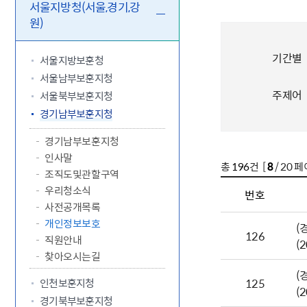
5.18 민
친일귀속
국민제안
기관주소
서울지방청(서울,경기,강
원)
고엽제 후
정부위원
정책토론
당직실 전
정책실명제
특수임무
행정서비스
전자공청
주요정책
독립운동가
기간별
제대군인
학술·연구
설문조사
서울지방보훈청
이달의 독
서울남부보훈지청
이달의 전
주제어
서울북부보훈지청
경기남부보훈지청
경기남부보훈지청
인사말
총
196
건 [
8
/ 20 페
조직도및관할구역
우리청소식
번호
사전공개목록
개인정보보호
(
126
직원안내
(
찾아오시는길
(
125
인천보훈지청
(
경기북부보훈지청