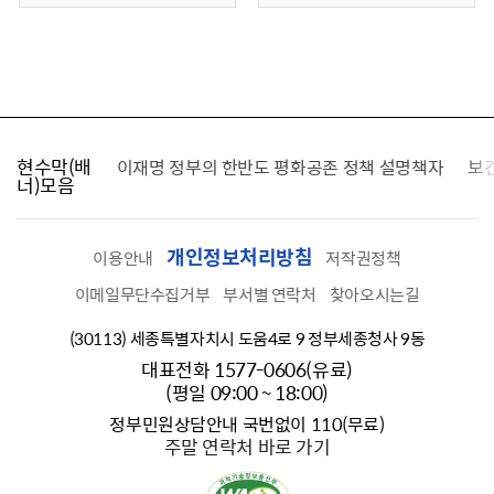
현수막(배
가를 찾습니다
이재명 정부의 한반도 평화공존 정책 설명책자
보
너)모음
개인정보처리방침
이용안내
저작권정책
이메일무단수집거부
부서별 연락처
찾아오시는길
(30113) 세종특별자치시 도움4로 9 정부세종청사 9동
대표전화 1577-0606(유료)
(평일 09:00 ~ 18:00)
정부민원상담안내 국번없이 110(무료)
주말 연락처 바로 가기