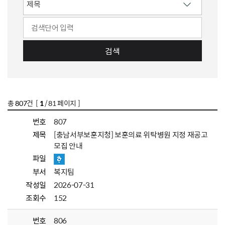
검색
총
807
건 [
1
/ 81 페이지 ]
번호
807
제목
[충남서부보훈지청] 보훈의료 위탁병원 지정 재공고
모집 안내
파일
부서
복지팀
작성일
2026-07-31
조회수
152
번호
806