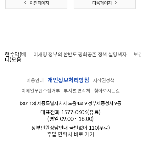
이전 페이지
다음 페이지
현수막(배
가를 찾습니다
이재명 정부의 한반도 평화공존 정책 설명책자
보
너)모음
개인정보처리방침
이용안내
저작권정책
이메일무단수집거부
부서별 연락처
찾아오시는길
(30113) 세종특별자치시 도움4로 9 정부세종청사 9동
대표전화 1577-0606(유료)
(평일 09:00 ~ 18:00)
정부민원상담안내 국번없이 110(무료)
주말 연락처 바로 가기