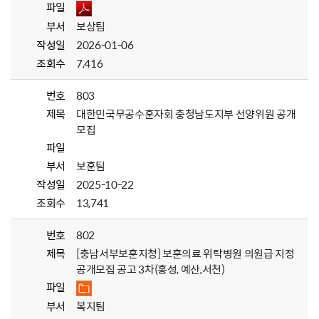
파일
부서
보상팀
작성일
2026-01-06
조회수
7,416
번호
803
제목
대한민국무공수훈자회 충청남도지부 선양위원 공개
모집
파일
부서
보훈팀
작성일
2025-10-22
조회수
13,741
번호
802
제목
[충남서부보훈지청] 보훈의료 위탁병원 의원급 지정
공개모집 공고 3차(홍성, 예산,서천)
파일
부서
복지팀