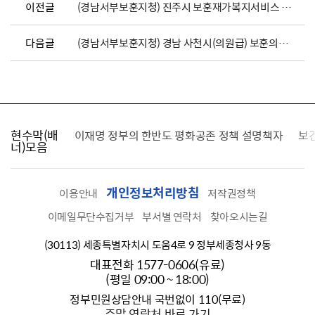
이전글
(경남서부보훈지청) 진주시 보훈재가복지서비스 위탁기관 모집 공고
다음글
(경남서부보훈지청) 경남 사천시(의원급) 보훈의료 위탁병원 지정 재공개모집 공고
현수막(배
가를 찾습니다
이재명 정부의 한반도 평화공존 정책 설명책자
보
너)모음
개인정보처리방침
이용안내
저작권정책
이메일무단수집거부
부서별 연락처
찾아오시는길
(30113) 세종특별자치시 도움4로 9 정부세종청사 9동
대표전화 1577-0606(유료)
(평일 09:00 ~ 18:00)
정부민원상담안내 국번없이 110(무료)
주말 연락처 바로 가기