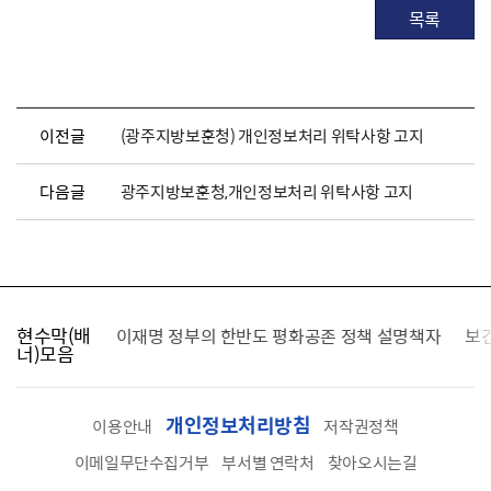
목록
이전글
(광주지방보훈청) 개인정보처리 위탁사항 고지
다음글
광주지방보훈청,개인정보처리 위탁사항 고지
현수막(배
가를 찾습니다
이재명 정부의 한반도 평화공존 정책 설명책자
보
너)모음
개인정보처리방침
이용안내
저작권정책
이메일무단수집거부
부서별 연락처
찾아오시는길