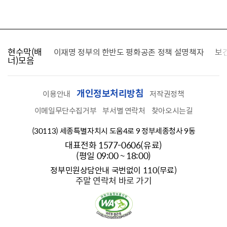
현수막(배
가를 찾습니다
이재명 정부의 한반도 평화공존 정책 설명책자
보
너)모음
개인정보처리방침
이용안내
저작권정책
이메일무단수집거부
부서별 연락처
찾아오시는길
(30113) 세종특별자치시 도움4로 9 정부세종청사 9동
대표전화 1577-0606(유료)
(평일 09:00 ~ 18:00)
정부민원상담안내 국번없이 110(무료)
주말 연락처 바로 가기