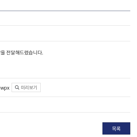
해충돌방지법 위반행위 신고
보훈연감
적극행정과 소극행정의 정의
가유공자 부정 등록 신고
정심판
쟁송현황
적극행정 추진방안
훈급여금 부정수령 신고
정소송
체검사 제도안내
정보 공유
비영리법인
적극행정 국민추천
부포상공개검증
가배상
가보훈 장해진단서 제도
교육 자료
신체검사 및 고엽제 검진
소극행정신고
민참여예산
법재판
의견 제안
단체관련
적극행정자료실
독립운동
쌀을 전달해드렸습니다.
감사
반부패·청렴
협동조합 경영공시
기타
wpx
미리보기
목록