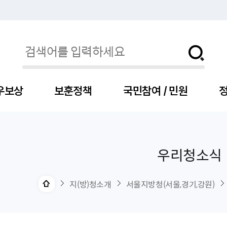
우보상
보훈정책
국민참여 / 민원
정
우리청소식
자
서
신청
청구
보도자료
보훈급여금
세출예산
사전정보공표목록
장차관소개
국
서
주
고
제
조
식
자
서식
처분사례
언론보도설명·정정
교육지원
기금
업무추진비
장관과의 대화
보
사
국
예
OP
직
지(방)청소개
서울지방청(서울,경기,강원)
자
센터
및 보훈캐릭터
대부지원
계약관련
주요일정
보
사
주
부
위탁알림
대상자
건
의료지원 및 위탁병원
공공기관
연설문
나
자
비
자
, 화상(수어)상담
생업지원
역대장차관
말
유
청