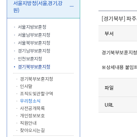
5.18 민
친일귀속
국민제안
기관주소
서울지방청(서울,경기,강
원)
고엽제 후
정부위원
정책토론
당직실 전
정책실명제
[경기북부] 파
특수임무
행정서비스
전자공청
주요정책
독립운동가
제대군인
학술·연구
설문조사
서울지방보훈청
이달의 독
부서
서울남부보훈지청
이달의 전
서울북부보훈지청
경기남부보훈지청
경기북부보훈지청이
인천보훈지청
경기북부보훈지청
※상세내용 붙임
경기북부보훈지청
인사말
파일
조직도및관할구역
우리청소식
URL
사전공개목록
개인정보보호
직원안내
찾아오시는길