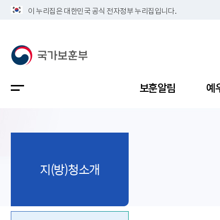
이 누리집은 대한민국 공식 전자정부 누리집입니다.
보훈알림
예
공지사항
독립유공
정책보고
보훈민원
정보공개
업무계획
지(방)청소개
지방청소
국가유공
보훈보상
민원사무
불복신청
비전
채용공고
지원대상
보훈복지
보훈상담
상징(MI)
개인정보 
보훈보상
제대군인
질의 응답
정책 슬로
참전유공
현충시설
110 채팅
연혁