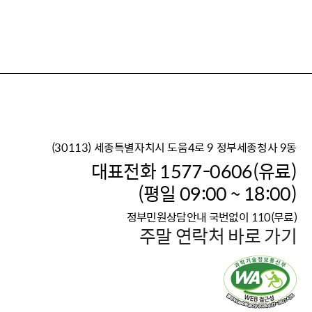
(30113) 세종특별자치시 도움4로 9 정부세종청사 9동
이재명 정부의 한반도 평
대표전화 1577-0606(유료)
보건복지부 대표 복지포털
(평일 09:00 ~ 18:00)
2026년 적용 최저임금
정부민원상담안내 국번없이 110(무료)
국가 · 공무원, 공직유관단
주말 연락처 바로 가기
고향사랑 기부제
고위공직자 범죄신고
청년DB, 프로필 등록하고 