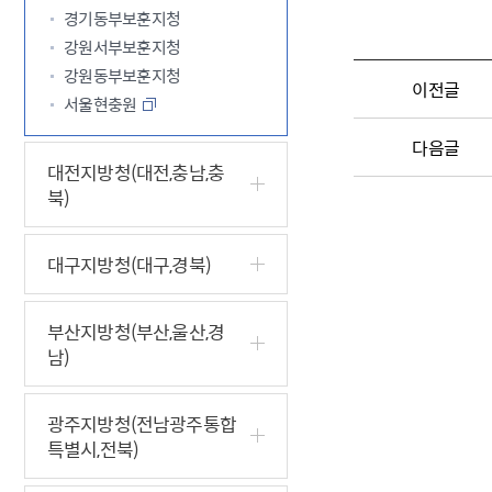
경기동부보훈지청
강원서부보훈지청
강원동부보훈지청
이전글
서울현충원
다음글
대전지방청(대전,충남,충
북)
대구지방청(대구,경북)
부산지방청(부산,울산,경
남)
광주지방청(전남광주통합
특별시,전북)