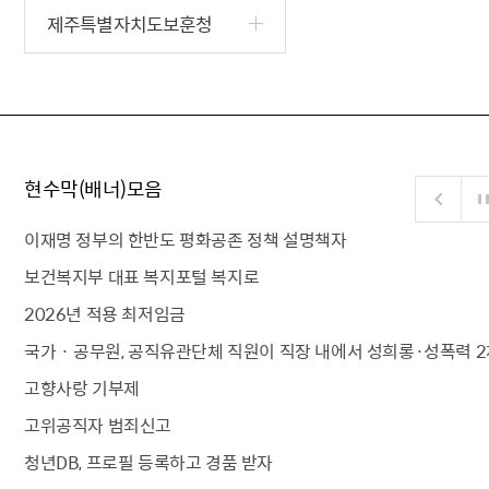
제주특별자치도보훈청
현수막(배너)모음
이재명 정부의 한반도 평화공존 정책 설명책자
보건복지부 대표 복지포털 복지로
2026년 적용 최저임금
국가 · 공무원, 공직유관단체 직원이 직장 내에서 성희롱·성폭력 2
고향사랑 기부제
고위공직자 범죄신고
청년DB, 프로필 등록하고 경품 받자