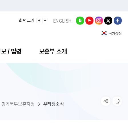
화면크기
ENGLISH
국가상징
보 / 법령
보훈부 소개
정성과
비스안내
간회의
충민원
공대상 공공데이터 목록
직도
정부기념식
구 국가유공자증 등
기관평가
규제개혁신문고
공모요강
훈사진관
업내용
무·차관회의
산낭비신고센터
EN API
원안내
기념식 참가신청
국가보훈등록증
지수·만족도 등
규제입증요청
경기북부보훈지청
우리청소식
공공데이터
훈영상관
업활동
요회의결과
패행위신고
기념식 참가신청 확인
국가보훈등록증 발급안내
규제개혁추진현황
공지사항
라사랑신문(PDF)
료실
영리법인 부정비리 신고
이달의 보훈행사
모바일 국가보훈등록증 발급방법
하는 나라사랑신문
관기관누리집
탁금지법 위반행위 신고
보훈행사·캠페인 자료실
국가보훈등록증 진위확인
보훈대상자