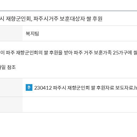
주유공자
재산
록
기타지원
역대처차장
이
유(의)증
회운영공개
화번호
보훈지원 안내자료
국
 안내
입법예고
행
주시 재향군인회, 파주시거주 보훈대상자 쌀 후원
유공자
 헌장 전문
회
보
목록
행정예고
행
 자료실
신
정
훈령·예규
국
립운동가
국
복지팀
국
고문변호사
헌
쟁영웅
단체 법인내규
 파주 재향군인회의 쌀 후원을 받아 파주 거주 보훈가족 25가구에 
지자체 보훈관련 자체법규
파일 참조
230412 파주시 재향군인회 쌀 후원자료 보도자료.h