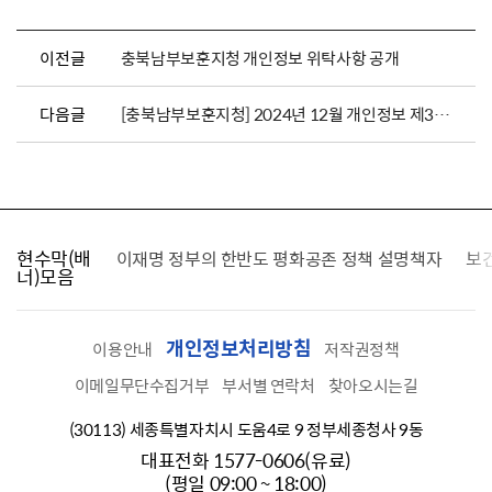
이전글
충북남부보훈지청 개인정보 위탁사항 공개
다음글
[충북남부보훈지청] 2024년 12월 개인정보 제3자제공 및 개인정보 출력물 파기사실 고지
현수막(배
가를 찾습니다
이재명 정부의 한반도 평화공존 정책 설명책자
보
너)모음
개인정보처리방침
이용안내
저작권정책
이메일무단수집거부
부서별 연락처
찾아오시는길
(30113) 세종특별자치시 도움4로 9 정부세종청사 9동
대표전화 1577-0606(유료)
(평일 09:00 ~ 18:00)