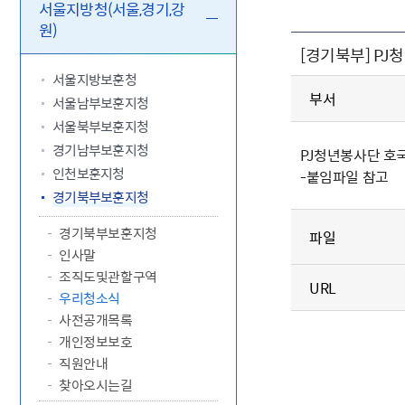
5.18 민
친일귀속
국민제안
기관주소
서울지방청(서울,경기,강
원)
고엽제 후
정부위원
정책토론
당직실 전
정책실명제
[경기북부] P
특수임무
행정서비스
전자공청
주요정책
독립운동가
제대군인
학술·연구
설문조사
서울지방보훈청
이달의 독
부서
서울남부보훈지청
이달의 전
서울북부보훈지청
경기남부보훈지청
PJ청년봉사단 호
인천보훈지청
-붙임파일 참고
경기북부보훈지청
경기북부보훈지청
파일
인사말
조직도및관할구역
URL
우리청소식
사전공개목록
개인정보보호
직원안내
찾아오시는길