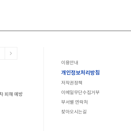
이용안내
공유누리
개인정보처리방침
수어로 보는 대한민국정부
저작권정책
6·25 비정규군 공로자 보상신청 안내
이메일무단수집거부
차 피해 예방
문화포털(통합 문화 정보 사이트)
부서별 연락처
전사자 유가족 찾기
찾아오시는길
국가정신건강정보누리집
나라지킴이 3대 가족! 병역명문가를 찾습니다