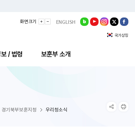
화면크기
ENGLISH
국가상징
보 / 법령
보훈부 소개
정성과
비스안내
간회의
충민원
공대상 공공데이터 목록
직도
정부기념식
구 국가유공자증 등
기관평가
규제개혁신문고
공모요강
훈사진관
업내용
무·차관회의
산낭비신고센터
EN API
원안내
기념식 참가신청
국가보훈등록증
지수·만족도 등
규제입증요청
경기북부보훈지청
우리청소식
공공데이터
훈영상관
업활동
요회의결과
패행위신고
기념식 참가신청 확인
국가보훈등록증 발급안내
규제개혁추진현황
공지사항
라사랑신문(PDF)
료실
영리법인 부정비리 신고
이달의 보훈행사
모바일 국가보훈등록증 발급방법
하는 나라사랑신문
관기관누리집
탁금지법 위반행위 신고
보훈행사·캠페인 자료실
국가보훈등록증 진위확인
보훈대상자