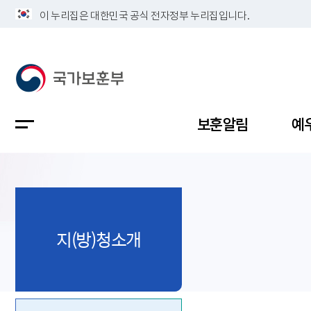
이 누리집은 대한민국 공식 전자정부 누리집입니다.
보훈알림
예
공지사항
독립유공
정책보고
보훈민원
정보공개
업무계획
지(방)청소개
지방청소
국가유공
보훈보상
민원사무
불복신청
비전
채용공고
지원대상
보훈복지
보훈상담
상징(MI)
개인정보 
보훈보상
제대군인
질의 응답
정책 슬로
참전유공
현충시설
110 채팅
연혁