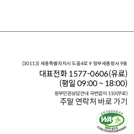
(30113) 세종특별자치시 도움4로 9 정부세종청사 9동
이재명 정부의 한반도 평
대표전화 1577-0606(유료)
보건복지부 대표 복지포털
(평일 09:00 ~ 18:00)
2026년 적용 최저임금
정부민원상담안내 국번없이 110(무료)
국가 · 공무원, 공직유관단
주말 연락처 바로 가기
고향사랑 기부제
고위공직자 범죄신고
청년DB, 프로필 등록하고 