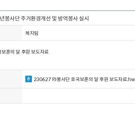
주유공자
재산
록
기타지원
역대처차장
이
유(의)증
회운영공개
화번호
보훈지원 안내자료
국
 안내
입법예고
행
J청년봉사단 주거환경개선 및 방역봉사 실시
유공자
 헌장 전문
회
보
목록
행정예고
행
 자료실
신
정
훈령·예규
국
립운동가
국
복지팀
국
고문변호사
헌
쟁영웅
단체 법인내규
국보훈의 달 후원 보도자료
지자체 보훈관련 자체법규
230627 PJ봉사단 호국보훈의 달 후원 보도자료.hw