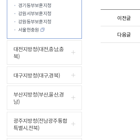
경기동부보훈지청
강원서부보훈지청
이전글
강원동부보훈지청
서울현충원
다음글
대전지방청(대전,충남,충
북)
대구지방청(대구,경북)
부산지방청(부산,울산,경
남)
광주지방청(전남광주통합
특별시,전북)