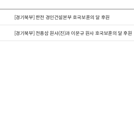
[경기북부] 한전 경인건설본부 호국보훈의 달 후원
[경기북부] 전종삼 원사(진)과 이문규 원사 호국보훈의 달 후원