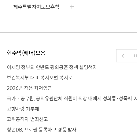
제주특별자치도보훈청
현수막(배너)모음
이재명 정부의 한반도 평화공존 정책 설명책자
보건복지부 대표 복지포털 복지로
2026년 적용 최저임금
국가 · 공무원, 공직유관단체 직원이 직장 내에서 성희롱·성폭력 2
고향사랑 기부제
고위공직자 범죄신고
청년DB, 프로필 등록하고 경품 받자