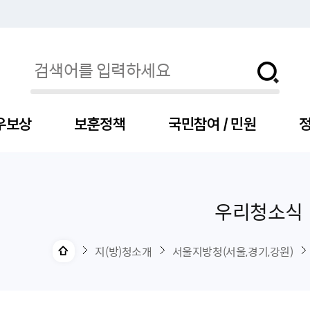
우보상
보훈정책
국민참여 / 민원
정
우리청소식
자
서
신청
청구
보도자료
보훈급여금
세출예산
사전정보공표목록
장차관소개
국
서
주
고
제
조
식
자
서식
처분사례
언론보도설명·정정
교육지원
기금
업무추진비
장관과의 대화
보
사
국
예
OP
직
지(방)청소개
서울지방청(서울,경기,강원)
자
센터
및 보훈캐릭터
대부지원
계약관련
주요일정
보
사
주
부
위탁알림
대상자
건
의료지원 및 위탁병원
공공기관
연설문
나
자
비
자
, 화상(수어)상담
생업지원
역대장차관
말
유
청