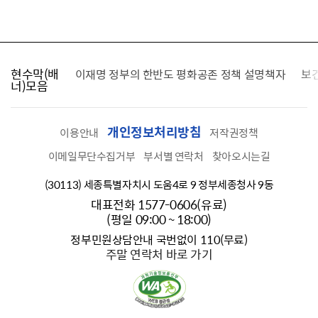
현수막(배
가를 찾습니다
이재명 정부의 한반도 평화공존 정책 설명책자
보
너)모음
개인정보처리방침
이용안내
저작권정책
이메일무단수집거부
부서별 연락처
찾아오시는길
(30113) 세종특별자치시 도움4로 9 정부세종청사 9동
대표전화 1577-0606(유료)
(평일 09:00 ~ 18:00)
정부민원상담안내 국번없이 110(무료)
주말 연락처 바로 가기