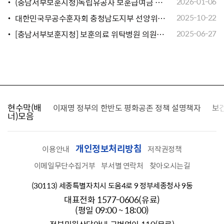
(충남서부보훈지청)독립유공자 보훈급여금 지급대상자(선순위자) 지정 및 생활지원금 신청 안내
2026-01-06
대한민국무공수훈자회 충청남도지부 선양위원 공개모집
2025-10-22
[충남서부보훈지청] 보훈의료 위탁병원 의원급 지정 공개모집 공고 3차(홍성, 예산,서천)
2025-06-27
현수막(배
가를 찾습니다
이재명 정부의 한반도 평화공존 정책 설명책자
보
너)모음
개인정보처리방침
이용안내
저작권정책
이메일무단수집거부
부서별 연락처
찾아오시는길
(30113) 세종특별자치시 도움4로 9 정부세종청사 9동
대표전화 1577-0606(유료)
(평일 09:00 ~ 18:00)